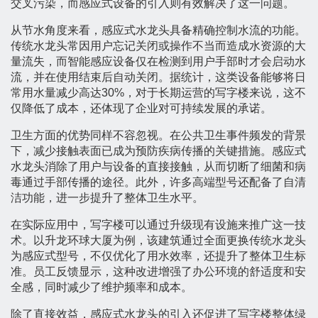
交叉污染，而感应式设备的引入则有效解决了这一问题。
从节水角度来看，感应式水龙头具备精确控制水流的功能。
传统水龙头常因用户忘记关闭或操作不当而造成水资源的大
量流失，而智能感应设备仅在检测到用户手部时才会启动水
流，并在使用结束后自动关闭。据统计，这类设备能够将日
常用水量减少高达30%，对于长期运营的写字楼来说，这不
仅降低了成本，还体现了企业对可持续发展的承诺。
卫生方面的优势同样不容忽视。在公共卫生事件频发的背景
下，减少接触表面已成为预防疾病传播的关键措施。感应式
水龙头消除了用户与设备的直接接触，从而切断了细菌和病
毒通过手部传播的途径。此外，许多高端型号还配备了自清
洁功能，进一步提升了整体卫生水平。
在实际应用中，写字楼可以通过升级现有设施来推广这一技
术。以升龙环球大厦为例，该建筑通过全面更换传统水龙头
为感应式型号，不仅优化了用水效率，还提升了整体卫生标
准。员工反馈显示，这种改进增强了办公环境的舒适度和安
全感，同时减少了维护频率和成本。
除了直接效益，感应式水龙头的引入还促进了写字楼整体绿