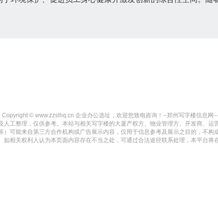
Copyright © www.zzslhq.cn 企业办公选址，欢迎您致电咨询！--郑州写字楼信息网-- All ri
及人工整理，仅供参考。本站与相关写字楼的大厦产权方、物业管理方、开发商、运
等）可能来自第三方合作机构或广告展示内容，仅用于信息参考及展示之目的，不构
。如相关权利人认为本页面内容存在不当之处，可通过合法途径联系处理，本平台将